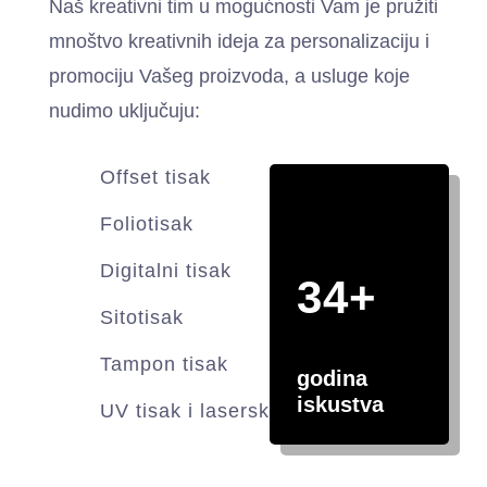
Naš kreativni tim u mogućnosti Vam je pružiti
mnoštvo kreativnih ideja za personalizaciju i
promociju Vašeg proizvoda, a usluge koje
nudimo uključuju:
Offset tisak
Foliotisak
Digitalni tisak
34+
Sitotisak
Tampon tisak
godina
iskustva
UV tisak i lasersko graviranje