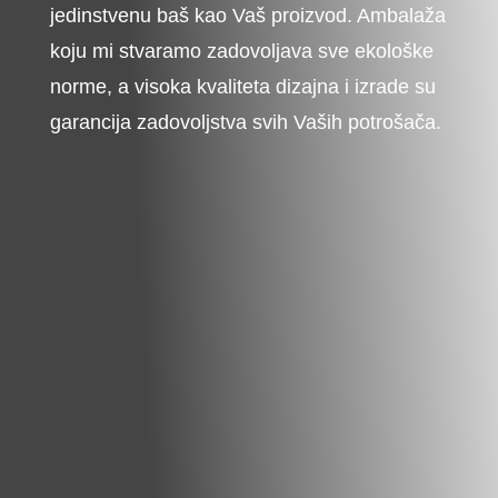
jedinstvenu baš kao Vaš proizvod. Ambalaža
koju mi stvaramo zadovoljava sve ekološke
norme, a visoka kvaliteta dizajna i izrade su
garancija zadovoljstva svih Vaših potrošača.